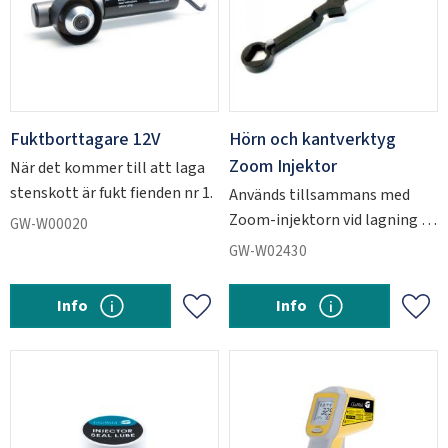
Fuktborttagare 12V
Hörn och kantverktyg
Zoom Injektor
När det kommer till att laga
stenskott är fukt fienden nr 1.
Används tillsammans med
Zoom-injektorn vid lagning i
GW-W00020
hörn eller kanten på glaset.
GW-W02430
Info
Info
Lägg till i favoriter
Lägg 