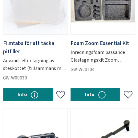
Filmtabs för att täcka
Foam Zoom Essential Kit
pitfiller
Inredningsfoam passande
Glaslagningskit Zoom
Används efter lagning av
Essential
steskottet (tillsammans med
GW-W20104
PitFiller GW-W04411) för att
GW-W00030
jämna ut lagningen.
Info
Info
Lägg till i favoriter
Lägg 