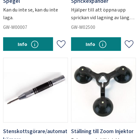
Spegel
Sprickexpander
Kan du inte se, kan du inte
Hjälper till att öppna upp
laga.
sprickan vid lagning av längre
sprickor.
SVERIGE
SEK
GW-W00007
GW-W02500
Info
Info
Lägg till i favoriter
Lägg 
Stenskottsgörare/automat
Ställning till Zoom Injektor