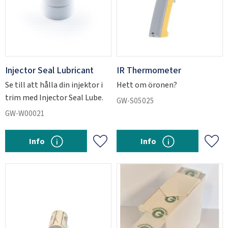
Injector Seal Lubricant
IR Thermometer
Se till att hålla din injektor i
Hett om öronen?
trim med Injector Seal Lube.
GW-S05025
GW-W00021
Info
Info
Lägg till i favoriter
Lägg 