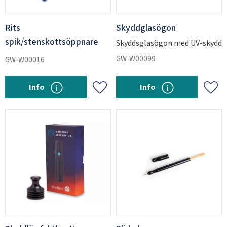
Rits
Skyddglasögon
spik/stenskottsöppnare
Skyddsglasögon med UV-skydd
GW-W00099
GW-W00016
Info
Info
Lägg till i favoriter
Lägg 