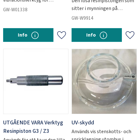
Den lösa resinpistongen som
professionell
sitter i mynningen på
GW-W01338
stenskottsreparation
injektorerna G3 och Z3.
GW-W9914
Info
Info
Lägg till i favoriter
Lägg 
UTGÅENDE VARA Verktyg
UV-skydd
Resinpiston G3 / Z3
Används vis stenskotts- och
spricklagning utomhus i