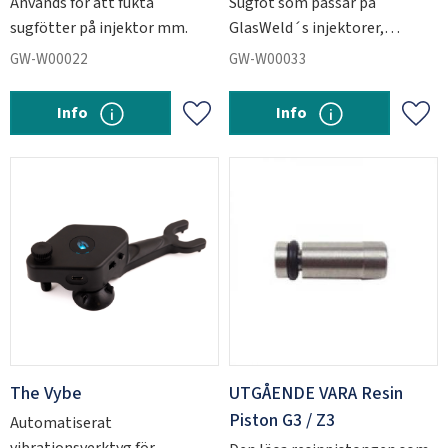
Används för att fukta
Sugfot som passar på
sugfötter på injektor mm.
GlasWeld´s injektorer,
härdlampor, skvättskydd till
GW-W00022
GW-W00033
Gforce mm.
Info
Info
Lägg till i favoriter
Lägg 
The Vybe
UTGÅENDE VARA Resin
Piston G3 / Z3
Automatiserat
vibrationsverktyg för