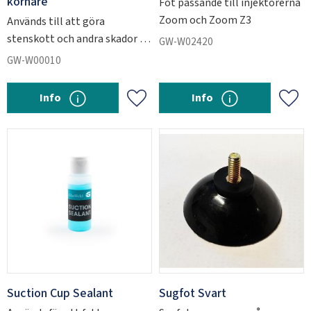
körnare
Fot passande till injektorerna
Zoom och Zoom Z3
Används till att göra
stenskott och andra skador på
GW-W02420
glaset för att kunna öva på
GW-W00010
glaslagning.
Info
Info
Lägg till i favoriter
Lägg 
Suction Cup Sealant
Sugfot Svart