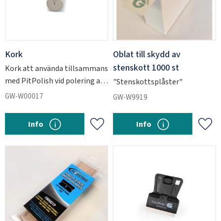
Kork
Oblat till skydd av
stenskott 1000 st
Kork att använda tillsammans
med PitPolish vid polering av
"Stenskottsplåster"
stenskott.
GW-W00017
GW-W9919
Info
Info
Lägg till i favoriter
Lägg 