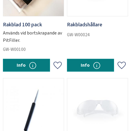
Rakblad 100 pack
Rakbladshållare
Används vid bortskrapande av
GW-W00024
PitFiller.
GW-W00100
Info
Info
Lägg till i favoriter
Lägg 