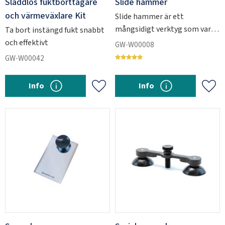
Sladdlös fuktborttagare
Slide hammer
och värmeväxlare Kit
Slide hammer är ett
mångsidigt verktyg som varje
Ta bort instängd fukt snabbt
vindrutereparationstekniker
och effektivt
GW-W00008
borde ha i sin väska.
GW-W00042
Info
Info
Lägg till i favoriter
Lägg 