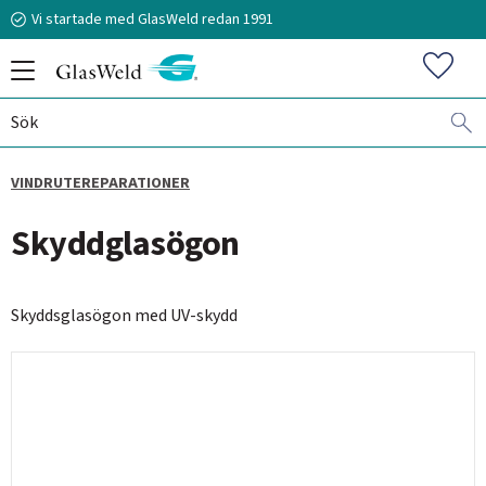
Vi startade med GlasWeld redan 1991
Meny
Favorit
VINDRUTEREPARATIONER
070-394 51 12
Skyddglasögon
stefan.frisk@glasweld.se
Skyddsglasögon med UV-skydd