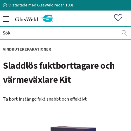
Vi startade med GlasWeld redan 1991
Meny
Favorit
VINDRUTEREPARATIONER
070-394 51 12
Sladdlös fuktborttagare och
stefan.frisk@glasweld.se
värmeväxlare Kit
Ta bort instängd fukt snabbt och effektivt