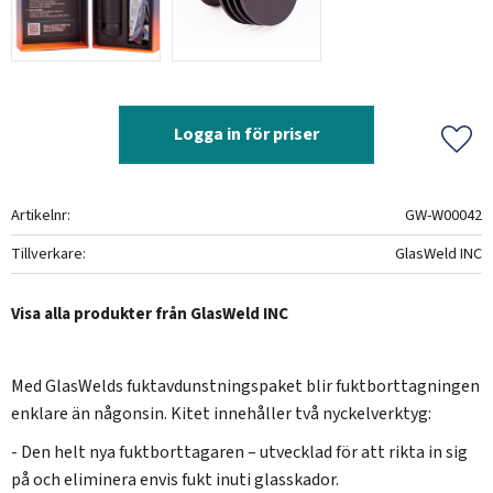
Logga in för priser
Lägg 
Artikelnr
GW-W00042
Tillverkare
GlasWeld INC
Visa alla produkter från GlasWeld INC
Med GlasWelds fuktavdunstningspaket blir fuktborttagningen
enklare än någonsin. Kitet innehåller två nyckelverktyg:
- Den helt nya fuktborttagaren – utvecklad för att rikta in sig
på och eliminera envis fukt inuti glasskador.