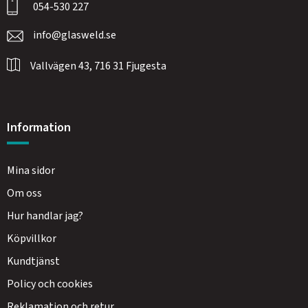
054-530 227
info@glasweld.se
Vallvägen 43, 716 31 Fjugesta
Information
Mina sidor
Om oss
Hur handlar jag?
Köpvillkor
Kundtjänst
Policy och cookies
Reklamation och retur