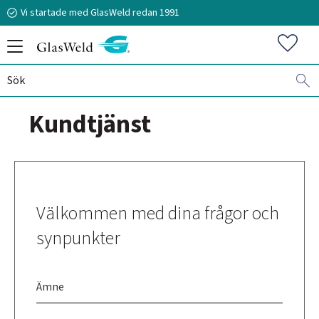
Vi startade med GlasWeld redan 1991
Meny
Favorit
Kundtjänst
070-394 51 12
stefan.frisk@glasweld.se
Välkommen med dina frågor och
synpunkter