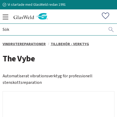
Vi startade med GlasWeld redan 1991
Meny
Favorit
VINDRUTEREPARATIONER
TILLBEHÖR - VERKTYG
070-394 51 12
The Vybe
stefan.frisk@glasweld.se
Automatiserat vibrationsverktyg för professionell
stenskottsreparation