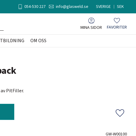
054-530 227
info@glasweld.se
SVERIGE
SEK
MINA SIDOR
FAVORITER
Favoriter
TBILDNING
OM OSS
pack
v PitFiller.
Lägg til
GW-W00100