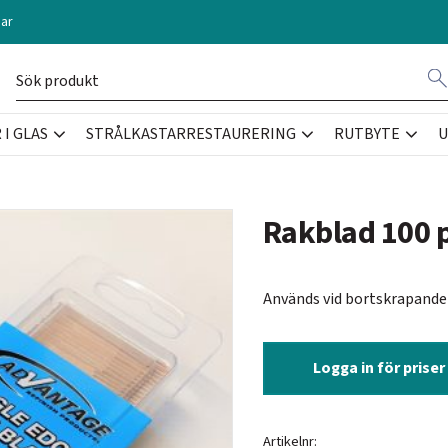
ar
I GLAS
STRÅLKASTARRESTAURERING
RUTBYTE
U
Rakblad 100 
Används vid bortskrapande a
Logga in för priser
Artikelnr