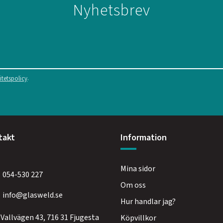
Nyhetsbrev
.
itetspolicy
takt
Information
Mina sidor
054-530 227
Om oss
info@glasweld.se
Hur handlar jag?
Vallvägen 43, 716 31 Fjugesta
Köpvillkor