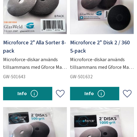
Microforce 2" Alla Sorter 8-
Microforce 2" Disk 2 / 360
pack
5-pack
Microforce-diskar används
Microforce-diskar används
tillsammans med Gforce Max
tillsammans med Gforce Max
för att slipa ner kraftiga
för att slipa ner kraftiga
GW-S01643
GW-S01632
repskador i glas.
repskador i glas.
Info
Info
Add to favorites
Add 