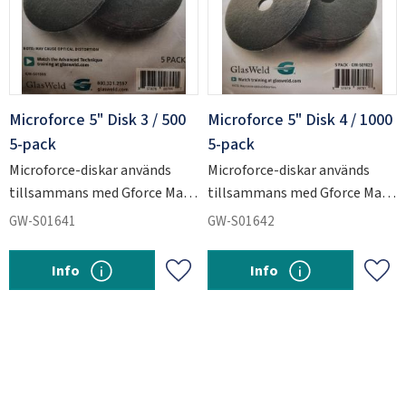
Microforce 5" Disk 3 / 500
Microforce 5" Disk 4 / 1000
5-pack
5-pack
Microforce-diskar används
Microforce-diskar används
tillsammans med Gforce Max
tillsammans med Gforce Max
för att slipa ner kraftiga
för att slipa ner kraftiga
GW-S01641
GW-S01642
repskador i glas.
repskador i glas.
Info
Info
Add to favorites
Add 