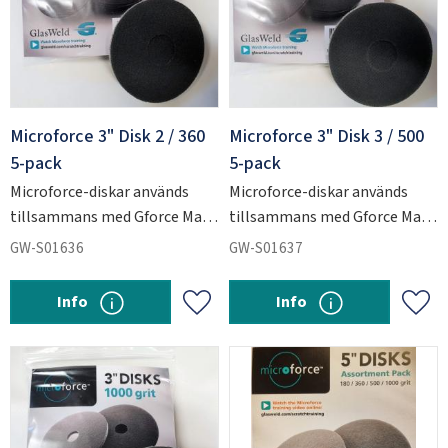
Microforce 3" Disk 2 / 360
Microforce 3" Disk 3 / 500
5-pack
5-pack
Microforce-diskar används
Microforce-diskar används
tillsammans med Gforce Max
tillsammans med Gforce Max
för att slipa ner kraftiga
för att slipa ner kraftiga
GW-S01636
GW-S01637
repskador i glas.
repskador i glas.
Info
Info
Add to favorites
Add 