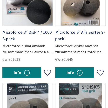
Microforce 3" Disk 4 / 1000
Microforce 5" Alla Sorter 8-
5-pack
pack
Microforce-diskar används
Microforce-diskar används
tillsammans med Gforce Max
tillsammans med Gforce Max
SWEDEN
SEK
för att slipa ner kraftiga
för att slipa ner kraftiga
GW-S01638
GW-S01645
repskador i glas.
repskador i glas.
Info
Info
Add to favorites
Add 