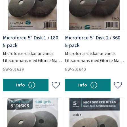
Microforce 5" Disk 1 / 180
Microforce 5" Disk 2 / 360
5-pack
5-pack
Microforce-diskar används
Microforce-diskar används
tillsammans med Gforce Max
tillsammans med Gforce Max
för att slipa ner kraftiga
för att slipa ner kraftiga
GW-S01639
GW-S01640
repskador i glas.
repskador i glas.
Info
Info
Add to favorites
Add 