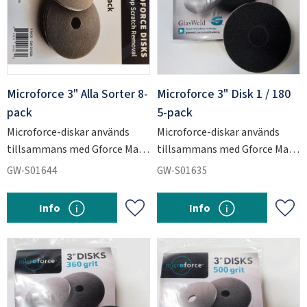
Microforce 3" Alla Sorter 8-
Microforce 3" Disk 1 / 180
pack
5-pack
Microforce-diskar används
Microforce-diskar används
tillsammans med Gforce Max
tillsammans med Gforce Max
för att slipa ner kraftiga
för att slipa ner kraftiga
GW-S01644
GW-S01635
repskador i glas.
repskador i glas.
Info
Info
Add to favorites
Add 