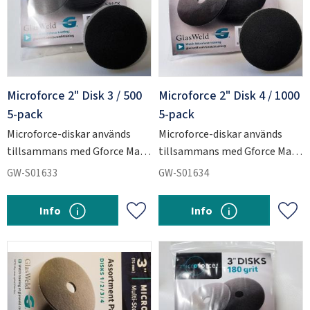
Microforce 2" Disk 3 / 500
Microforce 2" Disk 4 / 1000
5-pack
5-pack
Microforce-diskar används
Microforce-diskar används
tillsammans med Gforce Max
tillsammans med Gforce Max
för att slipa ner kraftiga
för att slipa ner kraftiga
GW-S01633
GW-S01634
repskador i glas.
repskador i glas.
Info
Info
Add to favorites
Add 