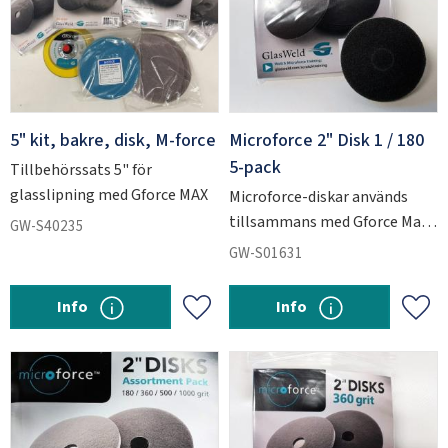
5" kit, bakre, disk, M-force
Microforce 2" Disk 1 / 180
5-pack
Tillbehörssats 5" för
glasslipning med Gforce MAX
Microforce-diskar används
tillsammans med Gforce Max
GW-S40235
för att slipa ner kraftiga
GW-S01631
repskador i glas.
Info
Info
Add to favorites
Add 