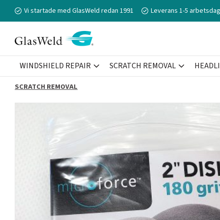
Vi startade med GlasWeld redan 1991
Leverans 1-5 arbetsdag
WINDSHIELD REPAIR
SCRATCH REMOVAL
HEADL
SCRATCH REMOVAL