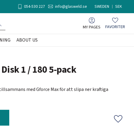
054-530 227
info@glasweld.se
SWEDEN
SEK
MY PAGES
FAVORITER
Favorites
NING
ABOUT US
 Disk 1 / 180 5-pack
tillsammans med Gforce Max för att slipa ner kraftiga
Add to f