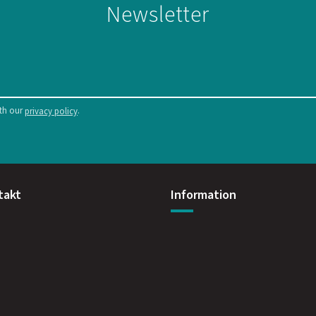
Newsletter
ith our
.
privacy policy
takt
Information