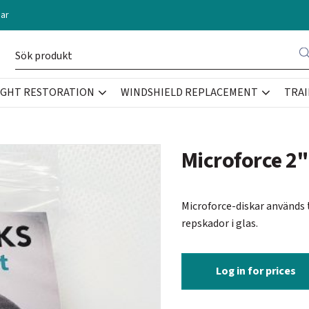
ar
IGHT RESTORATION
WINDSHIELD REPLACEMENT
TRAI
Microforce 2"
Microforce-diskar används 
repskador i glas.
Log in for prices