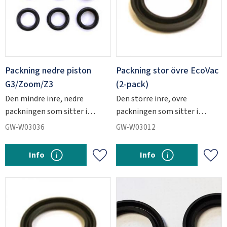
Packning nedre piston
Packning stor övre EcoVac
G3/Zoom/Z3
(2-pack)
Den mindre inre, nedre
Den större inre, övre
packningen som sitter i
packningen som sitter i
Zoom-, G3- och Z3-
EcoVac-injektorn.
GW-W03036
GW-W03012
injektorerna.
Info
Info
Add to favorites
Add 