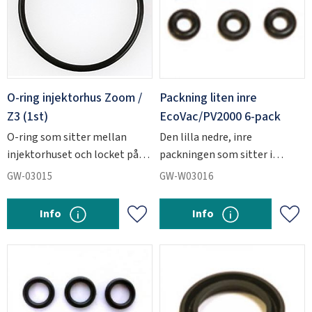
O-ring injektorhus Zoom /
Packning liten inre
Z3 (1st)
EcoVac/PV2000 6-pack
O-ring som sitter mellan
Den lilla nedre, inre
injektorhuset och locket på
packningen som sitter i
Zoom-injektorn.
EcoVac- och PV2000-
GW-03015
GW-W03016
injektorerna.
Info
Info
Add to favorites
Add 