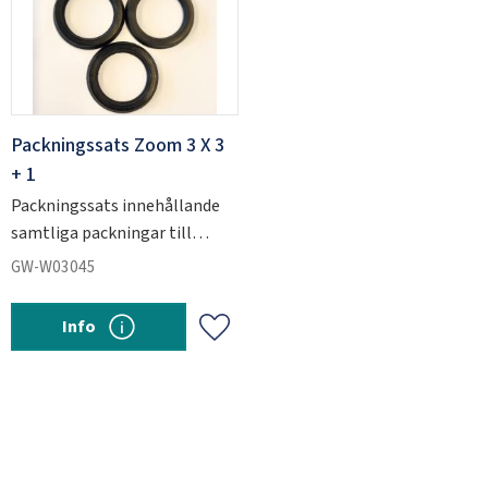
Packningssats Zoom 3 X 3
+ 1
Packningssats innehållande
samtliga packningar till
Zoom-injektorn.
GW-W03045
Info
Add to favorites