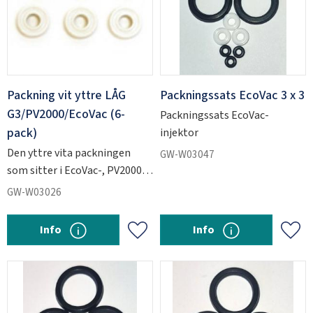
Packning vit yttre LÅG
Packningssats EcoVac 3 x 3
G3/PV2000/EcoVac (6-
Packningssats EcoVac-
pack)
injektor
Den yttre vita packningen
GW-W03047
som sitter i EcoVac-, PV2000-
och G3-injektorerna.
GW-W03026
Info
Info
Add to favorites
Add 