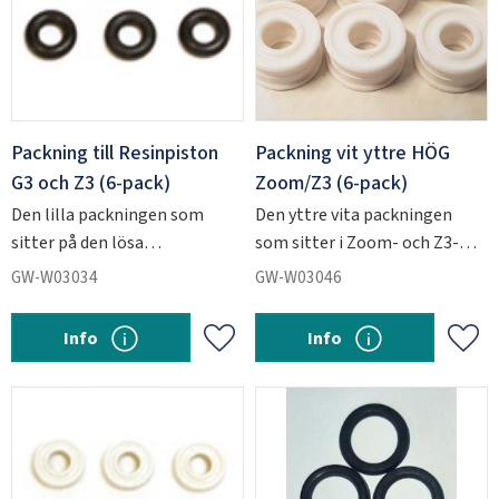
Packning till Resinpiston
Packning vit yttre HÖG
G3 och Z3 (6-pack)
Zoom/Z3 (6-pack)
Den lilla packningen som
Den yttre vita packningen
sitter på den lösa
som sitter i Zoom- och Z3-
resinpistongen i G3- och Z3-
injektorerna.
GW-W03034
GW-W03046
injektorerna.
Info
Info
Add to favorites
Add 