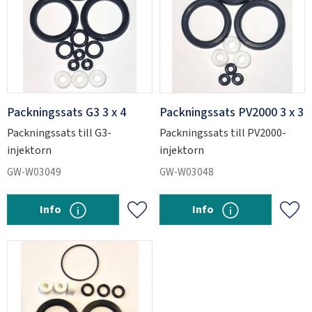
SWEDEN
SEK
Packningssats G3 3 x 4
Packningssats PV2000 3 x 3
Packningssats till G3-
Packningssats till PV2000-
injektorn
injektorn
GW-W03049
GW-W03048
Info
Info
Add to favorites
Add 