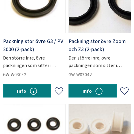
Packning stor övre G3 / PV
Packning stor övre Zoom
2000 (2-pack)
och Z3 (2-pack)
Den större inre, övre
Den större inre, övre
packningen som sitter i
packningen som sitter i
PV2000 och G3 injektorerna.
Zoom- och Z3 injektorerna.
GW-W03032
GW-W03042
Info
Info
Add to favorites
Add 