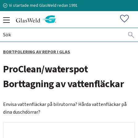
Vi startade med GlasWeld redan 1991
Meny
Favorit
BORTPOLERING AV REPOR I GLAS
070-394 51 12
ProClean/waterspot
stefan.frisk@glasweld.se
Borttagning av vattenfläckar
​Envisa vattenfläckar på bilrutorna? Hårda vattenfläckar på
dina duschdörrar?