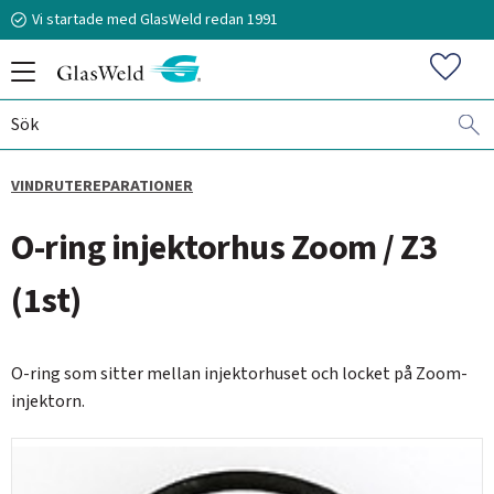
Vi startade med GlasWeld redan 1991
Meny
Favorit
VINDRUTEREPARATIONER
070-394 51 12
O-ring injektorhus Zoom / Z3
stefan.frisk@glasweld.se
(1st)
O-ring som sitter mellan injektorhuset och locket på Zoom-
injektorn.