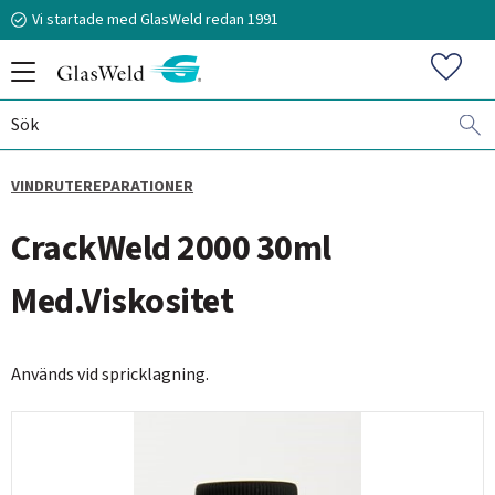
Vi startade med GlasWeld redan 1991
Meny
Favorit
VINDRUTEREPARATIONER
070-394 51 12
CrackWeld 2000 30ml
stefan.frisk@glasweld.se
Med.Viskositet
Används vid spricklagning.