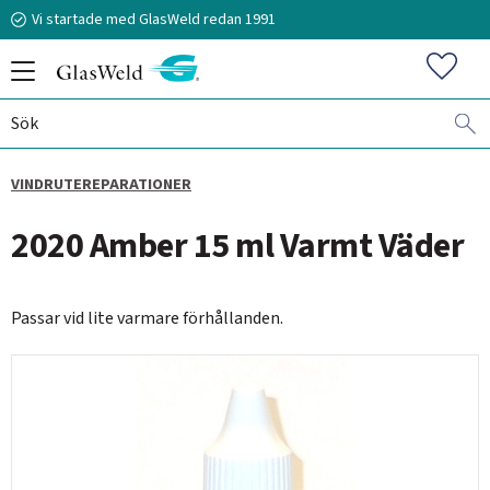
Vi startade med GlasWeld redan 1991
Meny
Favorit
VINDRUTEREPARATIONER
070-394 51 12
2020 Amber 15 ml Varmt Väder
stefan.frisk@glasweld.se
Passar vid lite varmare förhållanden.