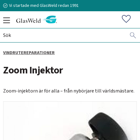
Vi startade med GlasWeld redan 1991
Meny
Favorit
VINDRUTEREPARATIONER
070-394 51 12
Zoom Injektor
stefan.frisk@glasweld.se
Zoom-injektorn är för alla – från nybörjare till världsmästare.