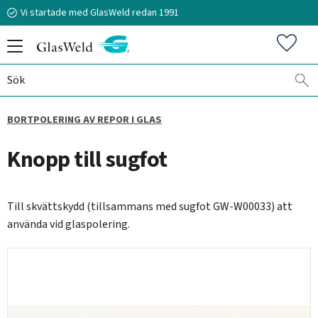
Vi startade med GlasWeld redan 1991
Meny
Favorit
BORTPOLERING AV REPOR I GLAS
070-394 51 12
Knopp till sugfot
stefan.frisk@glasweld.se
Till skvättskydd (tillsammans med sugfot GW-W00033) att
använda vid glaspolering.