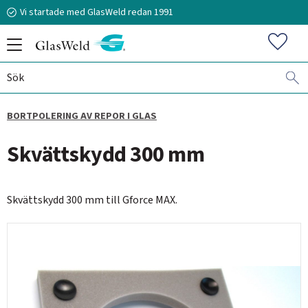
Vi startade med GlasWeld redan 1991
Meny
Favorit
BORTPOLERING AV REPOR I GLAS
070-394 51 12
Skvättskydd 300 mm
stefan.frisk@glasweld.se
Skvättskydd 300 mm till Gforce MAX.