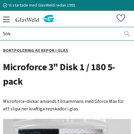
Vi startade med GlasWeld redan 1991
Meny
Favorit
BORTPOLERING AV REPOR I GLAS
070-394 51 12
Microforce 3" Disk 1 / 180 5-
stefan.frisk@glasweld.se
pack
Microforce-diskar används tillsammans med Gforce Max för
att slipa ner kraftiga repskador i glas.