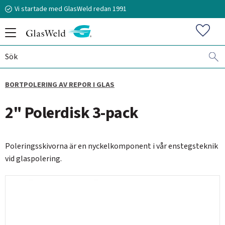
Vi startade med GlasWeld redan 1991
Meny
Favorit
BORTPOLERING AV REPOR I GLAS
070-394 51 12
2" Polerdisk 3-pack
stefan.frisk@glasweld.se
Poleringsskivorna är en nyckelkomponent i vår enstegsteknik
vid glaspolering.