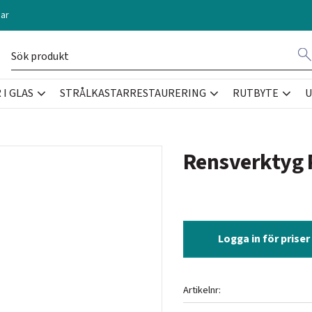
ar
I GLAS
STRÅLKASTARRESTAURERING
RUTBYTE
U
Rensverktyg
Logga in för priser
Artikelnr