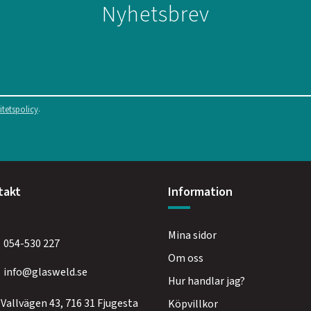
Nyhetsbrev
.
itetspolicy
takt
Information
Mina sidor
054-530 227
Om oss
info@glasweld.se
Hur handlar jag?
Vallvägen 43, 716 31 Fjugesta
Köpvillkor