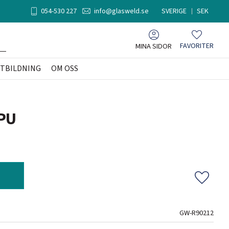
054-530 227
info@glasweld.se
SVERIGE
SEK
MINA SIDOR
FAVORITER
Favoriter
TBILDNING
OM OSS
 PU
Lägg til
GW-R90212