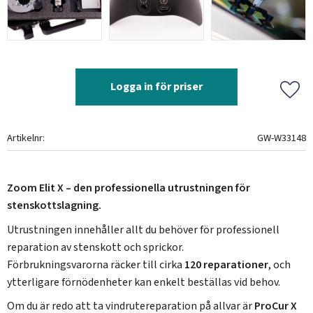
Logga in för priser
Lägg 
Artikelnr
GW-W33148
Zoom Elit X – den professionella utrustningen för
stenskottslagning.
Utrustningen innehåller allt du behöver för professionell
reparation av stenskott och sprickor.
Förbrukningsvarorna räcker till cirka
120 reparationer
, och
ytterligare förnödenheter kan enkelt beställas vid behov.
Om du är redo att ta vindrute­reparation på allvar är
ProCur X