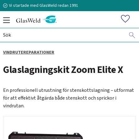
Vi startade med GlasWeld redan 1991
Meny
Favorit
VINDRUTEREPARATIONER
070-394 51 12
Glaslagningskit Zoom Elite X
stefan.frisk@glasweld.se
En professionell utrustning för stenskottslagning – utformat
för att effektivt åtgärda både stenskott och sprickor i
vindrutan.