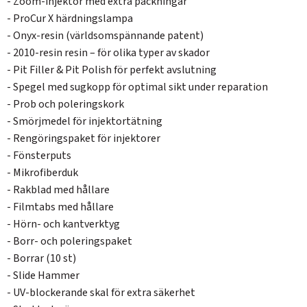
- Zoom-injektor med extra packningar
- ProCur X härdningslampa
- Onyx-resin (världsomspännande patent)
- 2010-resin resin – för olika typer av skador
- Pit Filler & Pit Polish för perfekt avslutning
- Spegel med sugkopp för optimal sikt under reparation
- Prob och poleringskork
- Smörjmedel för injektortätning
- Rengöringspaket för injektorer
- Fönsterputs
- Mikrofiberduk
- Rakblad med hållare
- Filmtabs med hållare
- Hörn- och kantverktyg
- Borr- och poleringspaket
- Borrar (10 st)
- Slide Hammer
SVERIGE
SEK
- UV-blockerande skal för extra säkerhet