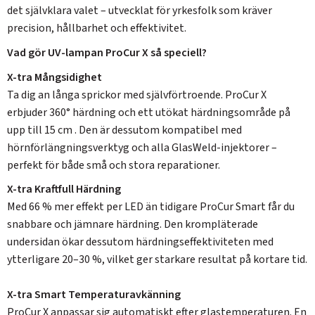
det självklara valet – utvecklat för yrkesfolk som kräver
precision, hållbarhet och effektivitet.
Vad gör UV-lampan ProCur X så speciell?
X-tra Mångsidighet
Ta dig an långa sprickor med självförtroende. ProCur X
erbjuder 360° härdning och ett utökat härdningsområde på
upp till 15 cm . Den är dessutom kompatibel med
hörnförlängningsverktyg och alla GlasWeld-injektorer –
perfekt för både små och stora reparationer.
X-tra Kraftfull Härdning
Med 66 % mer effekt per LED än tidigare ProCur Smart får du
snabbare och jämnare härdning. Den krompläterade
undersidan ökar dessutom härdningseffektiviteten med
ytterligare 20–30 %, vilket ger starkare resultat på kortare tid.
X-tra Smart Temperaturavkänning
ProCur X anpassar sig automatiskt efter glastemperaturen. En