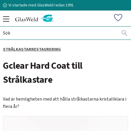
Vi startade med GlasWeld redan 1991
Meny
Favorit
STRÅLKASTARRESTAURERING
070-394 51 12
Gclear Hard Coat till
stefan.frisk@glasweld.se
Strålkastare
Vad är hemligheten med att hålla strålkastarna kristallklara i
flera år?