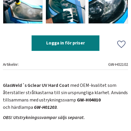
Logga in för priser
Lägg 
Artikelnr
GW-H02102
GlasWeld´s Gclear UV Hard Coat
med OEM-kvalitet som
återställer strålkastarna till sin ursprungliga klarhet. Används
tillsammans med ustrykningssvamp
GW-H04010
och härdlampa
GW-H01203
.
OBS! Utstrykningssvampar säljs separat.