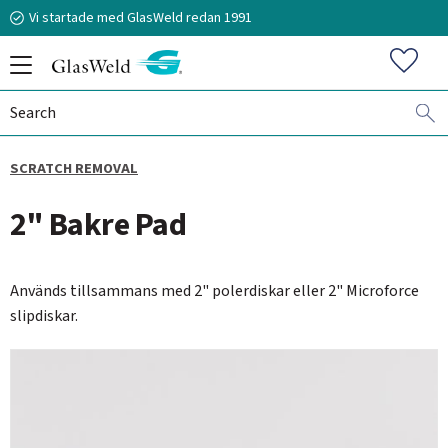
Vi startade med GlasWeld redan 1991
Menu
Favorit
SCRATCH REMOVAL
070-394 51 12
2" Bakre Pad
n.frisk@glasweld.se
Används tillsammans med 2" polerdiskar eller 2" Microforce
slipdiskar.